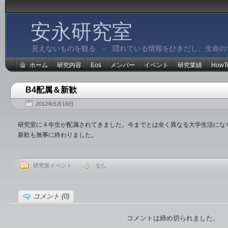
安永研究室
見えないものを観る - 隠れている情報をひきだし、生命の
ホーム
研究内容
Eos
メンバー
イベント
研究業績
HowT
B4配属＆新歓
2012年5月19日
研究室に４年生が配属されてきました。今までとは全く異なる大学生活にな
新歓も無事に終わりました。
研究室イベント
なし
コメント (0)
コメントは締め切られました。