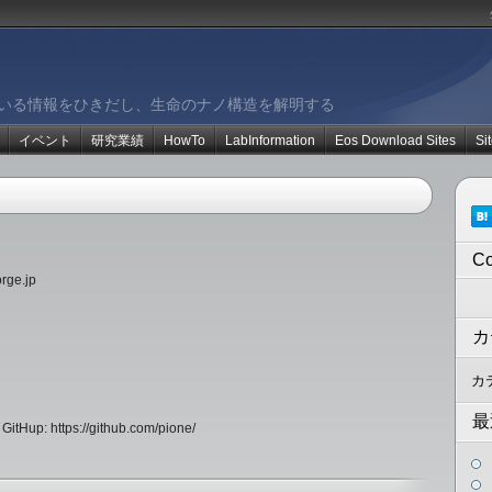
ている情報をひきだし、生命のナノ構造を解明する
イベント
研究業績
HowTo
LabInformation
Eos Download Sites
Si
C
rge.jp
カ
カ
最
GitHup: https://github.com/pione/