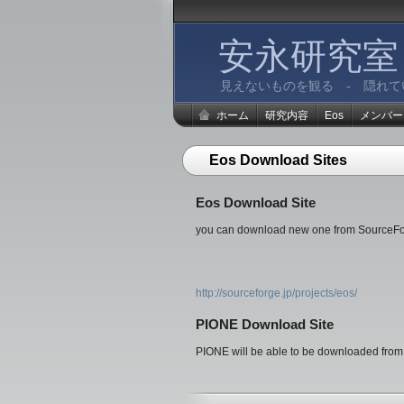
安永研究室
見えないものを観る - 隠れ
ホーム
研究内容
Eos
メンバー
Eos Download Sites
Eos Download Site
you can download new one from SourceFo
http://sourceforge.jp/projects/eos/
PIONE Download Site
PIONE will be able to be downloaded from 