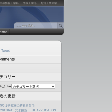
生命情報工学科
情報工学部
九州工業大学
temap
Tweet
omments
テゴリー
テゴリー
近の更新
5/5は研究室の新歓＠自宅
20130415 安永担当 THE APPLICATION